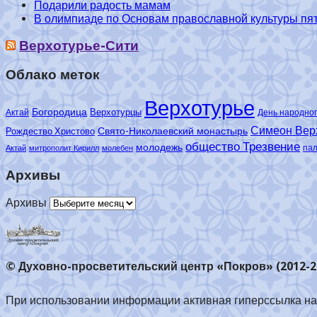
Подарили радость мамам
В олимпиаде по Основам православной культуры пять
Верхотурье-Сити
Облако меток
Верхотурье
Богородица
Верхотурцы
Актай
День народног
Симеон Вер
Свято-Николаевский монастырь
Рождество Христово
общество Трезвение
молодежь
па
Актай
митрополит Кирилл
молебен
Архивы
Архивы
© Духовно-просветительский центр «Покров» (2012-2
При использовании информации активная гиперссылка на 