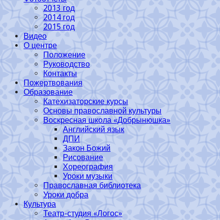
2013 год
2014 год
2015 год
Видео
О центре
Положение
Руководство
Контакты
Пожертвования
Образование
Катехизаторские курсы
Основы православной культуры
Воскресная школа «Добрынюшка»
Английский язык
ДПИ
Закон Божий
Рисование
Хореография
Уроки музыки
Православная библиотека
Уроки добра
Культура
Театр-студия «Логос»