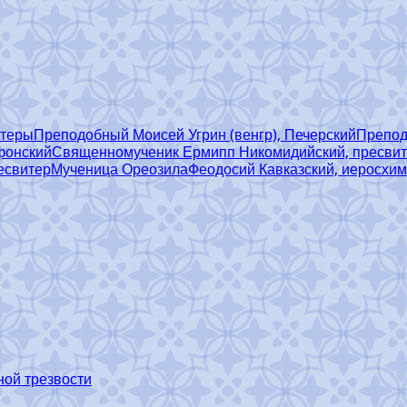
итеры
Преподобный Моисей Угрин (венгр), Печерский
Препод
фонский
Священномученик Ермипп Никомидийский, пресви
есвитер
Мученица Ореозила
Феодосий Кавказский, иеросхи
ной трезвости