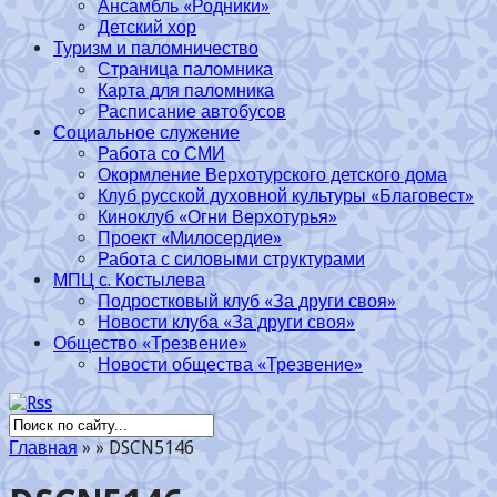
Ансамбль «Родники»
Детский хор
Туризм и паломничество
Страница паломника
Карта для паломника
Расписание автобусов
Социальное служение
Работа со СМИ
Окормление Верхотурского детского дома
Клуб русской духовной культуры «Благовест»
Киноклуб «Огни Верхотурья»
Проект «Милосердие»
Работа с силовыми структурами
МПЦ с. Костылева
Подростковый клуб «За други своя»
Новости клуба «За други своя»
Общество «Трезвение»
Новости общества «Трезвение»
Главная
»
»
DSCN5146