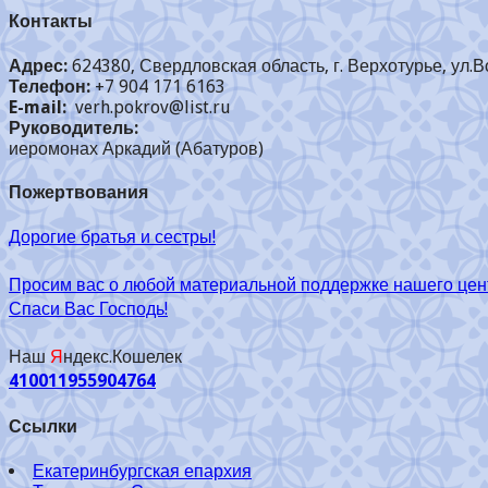
Контакты
Адрес:
624380, Свердловская область, г. Верхотурье, ул.В
Телефон:
+7 904 171 6163
E-mail:
verh.pokrov@list.ru
Руководитель:
иеромонах Аркадий (Абатуров)
Пожертвования
Дорогие братья и сестры!
Просим вас о любой материальной поддержке нашего цен
Спаси Вас Господь!
Наш
Я
ндекс.Кошелек
410011955904764
Ссылки
Екатеринбургская епархия