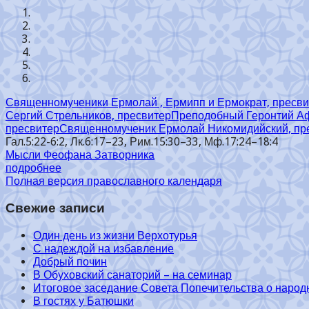
Священномученики Ермолай , Ермипп и Ермократ, пресв
Сергий Стрельников, пресвитер
Преподобный Геронтий А
пресвитер
Священномученик Ермолай Никомидийский, пр
Гал.5:22-6:2, Лк.6:17–23, Рим.15:30–33, Мф.17:24–18:4
Мысли Феофана Затворника
подробнее
Полная версия православного календаря
Свежие записи
Один день из жизни Верхотурья
С надеждой на избавление
Добрый почин
В Обуховский санаторий – на семинар
Итоговое заседание Совета Попечительства о народ
В гостях у Батюшки