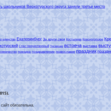
 школьников Верхотурского округа заняли третье место
Кре
Екатеринбург
За други своя
о единства
Костылева
Красногорское
встреча
высту
хотурский
выставка
Спас Нерукотворный
Трезвение
праздник
праздн
поездка
поздравление
православие
ломничество
015).
сайт обязательна.