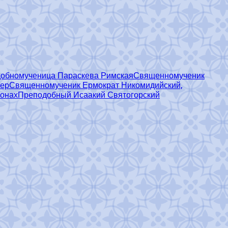
обномученица Параскева Римская
Священномученик
тер
Священномученик Ермократ Никомидийский,
монах
Преподобный Исаакий Святогорский