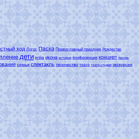
Пасха
стный ход
Логос
Православный праздник
Рождество
дети
пление
концерт
икона
игра
конференция
история
лагерь
спектакль
ование
семья
творчество
экскурсия
театр
театр-студия