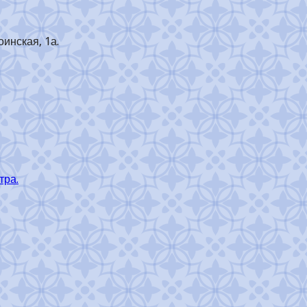
оинская, 1а.
тра.