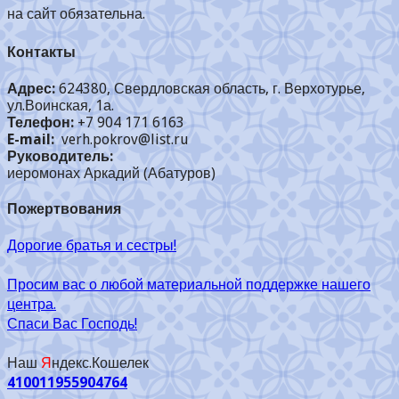
на сайт обязательна.
Контакты
Адрес:
624380, Свердловская область, г. Верхотурье,
ул.Воинская, 1а.
Телефон:
+7 904 171 6163
E-mail:
verh.pokrov@list.ru
Руководитель:
иеромонах Аркадий (Абатуров)
Пожертвования
Дорогие братья и сестры!
Просим вас о любой материальной поддержке нашего
центра.
Спаси Вас Господь!
Наш
Я
ндекс.Кошелек
410011955904764