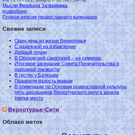
Мысли Феофана Затворника
подробнее
Полная версия православного календаря
Свежие записи
Один день из жизни Верхотурья
С надеждой на избавление
Добрый почин
В Обуховский санаторий – на семинар
Итоговое заседание Совета Попечительства о
народной трезвости
В гостях у Батюшки
Подарили радость мамам
В олимпиаде по Основам православной культуры
пять школьников Верхотурского округа заняли
третье место
Верхотурье-Сити
Облако меток