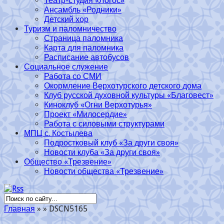
Театр-студия «Логос»
Ансамбль «Родники»
Детский хор
Туризм и паломничество
Страница паломника
Карта для паломника
Расписание автобусов
Социальное служение
Работа со СМИ
Окормление Верхотурского детского дома
Клуб русской духовной культуры «Благовест»
Киноклуб «Огни Верхотурья»
Проект «Милосердие»
Работа с силовыми структурами
МПЦ с. Костылева
Подростковый клуб «За други своя»
Новости клуба «За други своя»
Общество «Трезвение»
Новости общества «Трезвение»
Главная
»
»
DSCN5165