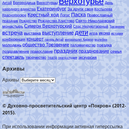
Верхотурье
Богородица
Верхотурцы
Актай
День
Екатеринбург
За други своя
народного единства
Костылева
Пасха
Крестный ход
Логос
Православный
Красногорское
Свято-Николаевский
праздник
Рождество Христово
Рождество
Симеон Верхотурский
монастырь
Спас Нерукотворный
Трезвение
дети
встреча
выступление
икона
выставка
игра
история
концерт
конференция
лагерь Актай
митрополит Кирилл
молебен
общество Трезвение
молодежь
поездка
паломничество
праздник
празднование
поздравление
семья
православие
спектакль
творчество
экскурсия
театр
театр-студия
Архивы
Архивы
© Духовно-просветительский центр «Покров» (2012-
2015).
При использовании информации активная гиперссылка