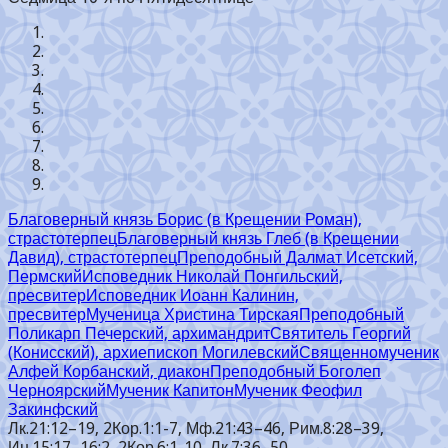
Благоверный князь Борис (в Крещении Роман),
страстотерпец
Благоверный князь Глеб (в Крещении
Давид), страстотерпец
Преподобный Далмат Исетский,
Пермский
Исповедник Николай Понгильский,
пресвитер
Исповедник Иоанн Калинин,
пресвитер
Мученица Христина Тирская
Преподобный
Поликарп Печерский, архимандрит
Святитель Георгий
(Конисский), архиепископ Могилевский
Священномученик
Алфей Корбанский, диакон
Преподобный Боголеп
Черноярский
Мученик Капитон
Мученик Феофил
Закинфский
Лк.21:12–19, 2Кор.1:1-7, Мф.21:43–46, Рим.8:28–39,
Ин.15:17–16:2, 2Кор.6:1-10, Лк.7:36–50