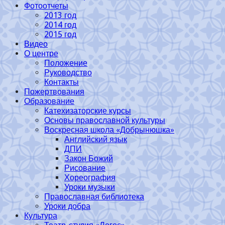
Фотоотчеты
2013 год
2014 год
2015 год
Видео
О центре
Положение
Руководство
Контакты
Пожертвования
Образование
Катехизаторские курсы
Основы православной культуры
Воскресная школа «Добрынюшка»
Английский язык
ДПИ
Закон Божий
Рисование
Хореография
Уроки музыки
Православная библиотека
Уроки добра
Культура