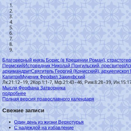
Благоверный князь Борис (в Крещении Роман), страстоте
Пермский
Исповедник Николай Понгильский, пресвитер
Ис
архимандрит
Святитель Георгий (Конисский), архиепископ
Капитон
Мученик Феофил Закинфский
Лк.21:12–19, 2Кор.1:1-7, Мф.21:43–46, Рим.8:28–39, Ин.15:17
Мысли Феофана Затворника
подробнее
Полная версия православного календаря
Свежие записи
Один день из жизни Верхотурья
С надеждой на избавление