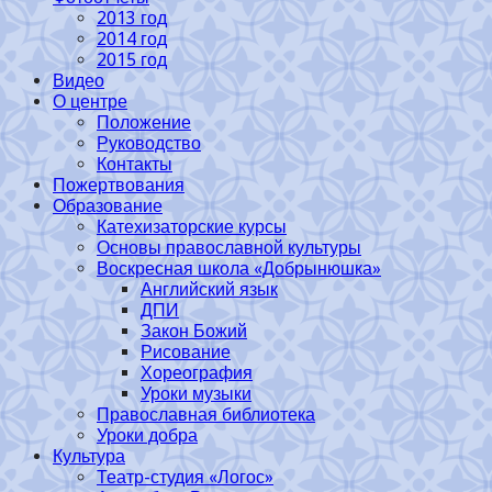
2013 год
2014 год
2015 год
Видео
О центре
Положение
Руководство
Контакты
Пожертвования
Образование
Катехизаторские курсы
Основы православной культуры
Воскресная школа «Добрынюшка»
Английский язык
ДПИ
Закон Божий
Рисование
Хореография
Уроки музыки
Православная библиотека
Уроки добра
Культура
Театр-студия «Логос»