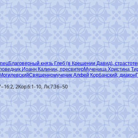
рпец
Благоверный князь Глеб (в Крещении Давид), страстот
поведник Иоанн Калинин, пресвитер
Мученица Христина Ти
 Могилевский
Священномученик Алфей Корбанский, диакон
–16:2, 2Кор.6:1-10, Лк.7:36–50