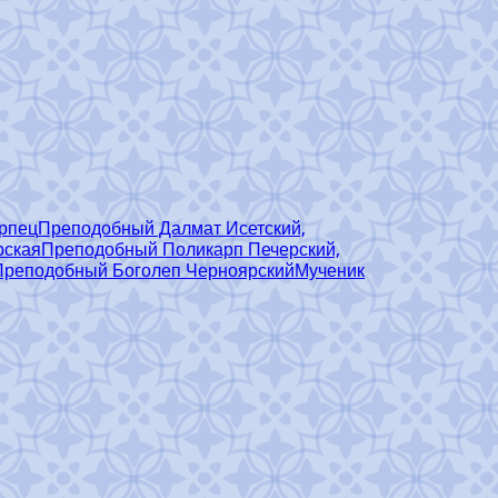
ерпец
Преподобный Далмат Исетский,
рская
Преподобный Поликарп Печерский,
Преподобный Боголеп Черноярский
Мученик