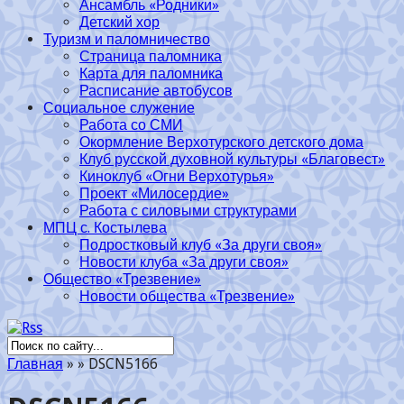
Ансамбль «Родники»
Детский хор
Туризм и паломничество
Страница паломника
Карта для паломника
Расписание автобусов
Социальное служение
Работа со СМИ
Окормление Верхотурского детского дома
Клуб русской духовной культуры «Благовест»
Киноклуб «Огни Верхотурья»
Проект «Милосердие»
Работа с силовыми структурами
МПЦ с. Костылева
Подростковый клуб «За други своя»
Новости клуба «За други своя»
Общество «Трезвение»
Новости общества «Трезвение»
Главная
»
»
DSCN5166