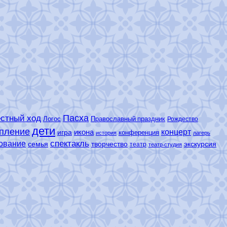
Пасха
стный ход
Логос
Православный праздник
Рождество
дети
пление
концерт
икона
игра
конференция
история
лагерь
спектакль
ование
семья
творчество
экскурсия
театр
театр-студия