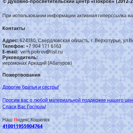
© Духовно-просветительский центр «Покров» (2012-2
При использовании информации активная гиперссылка на 
Контакты
Адрес:
624380, Свердловская область, г. Верхотурье, ул.В
Телефон:
+7 904 171 6163
E-mail:
verh.pokrov@list.ru
Руководитель:
иеромонах Аркадий (Абатуров)
Пожертвования
Дорогие братья и сестры!
Просим вас о любой материальной поддержке нашего цен
Спаси Вас Господь!
Наш
Я
ндекс.Кошелек
410011955904764