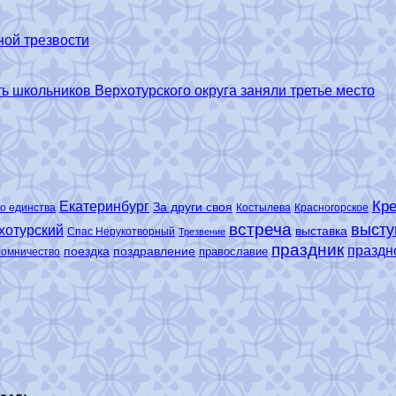
ной трезвости
 школьников Верхотурского округа заняли третье место
Кре
Екатеринбург
За други своя
о единства
Костылева
Красногорское
встреча
высту
хотурский
выставка
Спас Нерукотворный
Трезвение
праздник
праздн
поездка
поздравление
православие
ломничество