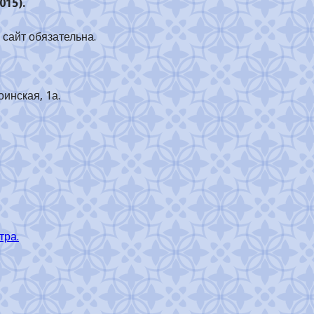
015).
сайт обязательна.
оинская, 1а.
тра.