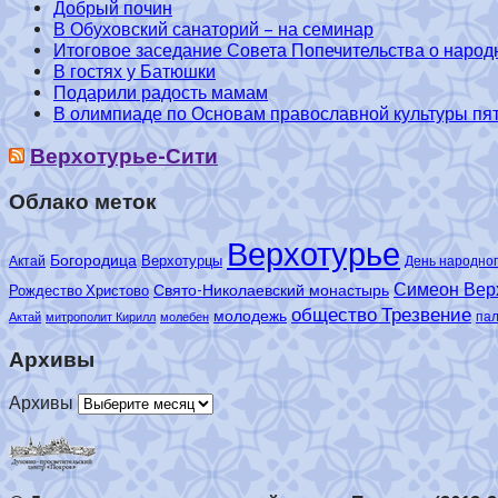
Добрый почин
В Обуховский санаторий – на семинар
Итоговое заседание Совета Попечительства о народ
В гостях у Батюшки
Подарили радость мамам
В олимпиаде по Основам православной культуры пять
Верхотурье-Сити
Облако меток
Верхотурье
Богородица
Верхотурцы
Актай
День народног
Симеон Вер
Свято-Николаевский монастырь
Рождество Христово
общество Трезвение
молодежь
па
Актай
митрополит Кирилл
молебен
Архивы
Архивы