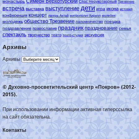
Симеон Верхотурский
монастырь
Спас Нерукотворный
Трезвение
дети
встреча
выступление
икона
выставка
игра
история
концерт
конференция
лагерь Актай
митрополит Кирилл
молебен
общество Трезвение
молодежь
поездка
паломничество
праздник
празднование
поздравление
семья
православие
спектакль
творчество
экскурсия
театр
театр-студия
Архивы
Архивы
© Духовно-просветительский центр «Покров» (2012-
2015).
При использовании информации активная гиперссылка
на сайт обязательна.
Контакты