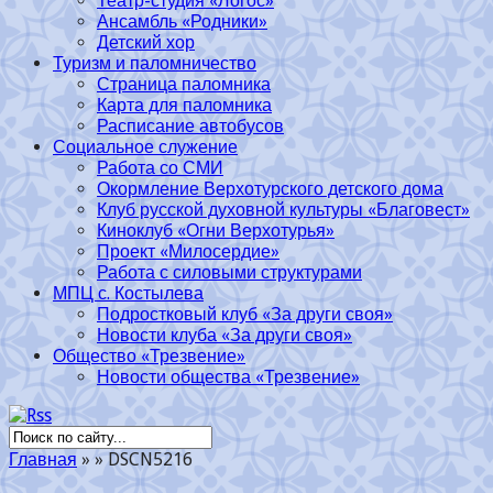
Театр-студия «Логос»
Ансамбль «Родники»
Детский хор
Туризм и паломничество
Страница паломника
Карта для паломника
Расписание автобусов
Социальное служение
Работа со СМИ
Окормление Верхотурского детского дома
Клуб русской духовной культуры «Благовест»
Киноклуб «Огни Верхотурья»
Проект «Милосердие»
Работа с силовыми структурами
МПЦ с. Костылева
Подростковый клуб «За други своя»
Новости клуба «За други своя»
Общество «Трезвение»
Новости общества «Трезвение»
Главная
»
»
DSCN5216