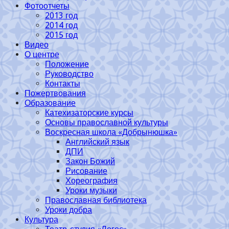
Фотоотчеты
2013 год
2014 год
2015 год
Видео
О центре
Положение
Руководство
Контакты
Пожертвования
Образование
Катехизаторские курсы
Основы православной культуры
Воскресная школа «Добрынюшка»
Английский язык
ДПИ
Закон Божий
Рисование
Хореография
Уроки музыки
Православная библиотека
Уроки добра
Культура