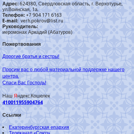
Адрес:
624380, Свердловская область, г. Верхотурье,
ул.Воинская, 1а.
Телефон:
+7 904 171 6163
E-mail:
verh.pokrov@list.ru
Руководитель:
иеромонах Аркадий (Абатуров)
Пожертвования
Дорогие братья и сестры!
Просим вас о любой материальной поддержке нашего
центра.
Спаси Вас Господь!
Наш
Я
ндекс.Кошелек
410011955904764
Ссылки
Екатеринбургская епархия
Телеканал «Союз»