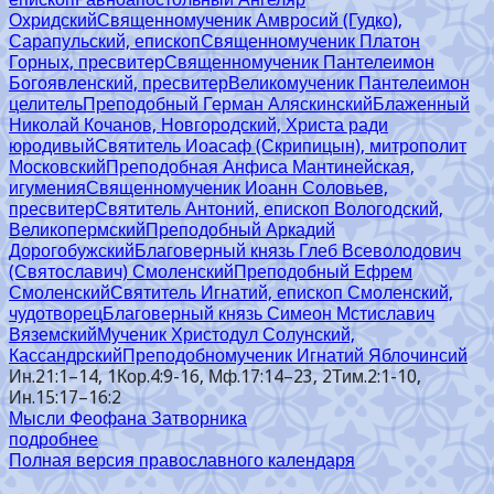
Охридский
Священномученик Амвросий (Гудко),
Сарапульский, епископ
Священномученик Платон
Горных, пресвитер
Священномученик Пантелеимон
Богоявленский, пресвитер
Великомученик Пантелеимон
целитель
Преподобный Герман Аляскинский
Блаженный
Николай Кочанов, Новгородский, Христа ради
юродивый
Святитель Иоасаф (Скрипицын), митрополит
Московский
Преподобная Анфиса Мантинейская,
игумения
Священномученик Иоанн Соловьев,
пресвитер
Святитель Антоний, епископ Вологодский,
Великопермский
Преподобный Аркадий
Дорогобужский
Благоверный князь Глеб Всеволодович
(Святославич) Смоленский
Преподобный Ефрем
Смоленский
Святитель Игнатий, епископ Смоленский,
чудотворец
Благоверный князь Симеон Мстиславич
Вяземский
Мученик Христодул Солунский,
Кассандрский
Преподобномученик Игнатий Яблочинсий
Ин.21:1–14, 1Кор.4:9-16, Мф.17:14–23, 2Тим.2:1-10,
Ин.15:17–16:2
Мысли Феофана Затворника
подробнее
Полная версия православного календаря