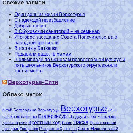
Свежие записи
Один день из жизни Верхотурья
С надеждой на избавление
Добрый почин
В Обуховский санаторий – на семинар
Итоговое заседание Совета Попечительства о
народной трезвости
В гостях у Батюшки
Подарили радость мамам
В олимпиаде по Основам православной культуры
пять школьников Верхотурского округа заняли
третье место
Верхотурье-Сити
Облако меток
Верхотурье
Богородица
Верхотурцы
Актай
День
Екатеринбург
За други своя
народного единства
Костылева
Пасха
Крестный ход
Логос
Православный
Красногорское
Свято-Николаевский
праздник
Рождество Христово
Рождество