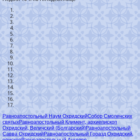
Равноапостольный Наум Охридский
Собор Смоленских
святых
Равноапостольный Климент, архиепископ
Охридский, Величский (Болгарский)
Равноапостольный
Савва Охридский
Равноапостольный Горазд Охридский,
епископ
Равноапостольный Ангеляр