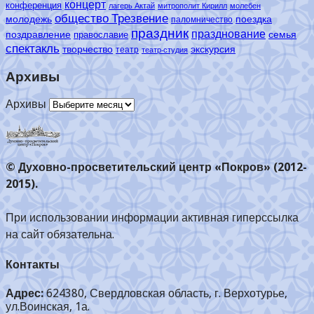
концерт
конференция
лагерь Актай
митрополит Кирилл
молебен
общество Трезвение
молодежь
поездка
паломничество
праздник
празднование
поздравление
семья
православие
спектакль
творчество
экскурсия
театр
театр-студия
Архивы
Архивы
© Духовно-просветительский центр «Покров» (2012-
2015).
При использовании информации активная гиперссылка
на сайт обязательна.
Контакты
Адрес:
624380, Свердловская область, г. Верхотурье,
ул.Воинская, 1а.