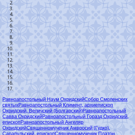
Равноапостольный Наум Охридский
Собор Смоленских
святых
Равноапостольный Климент, архиепископ
Охридский, Величский (Болгарский)
Равноапостольный
Савва Охридский
Равноапостольный Горазд Охридский,
епископ
Равноапостольный Ангеляр
Охридский
Священномученик Амвросий (Гудко),
Сарапульский, епископ
Священномученик Платон