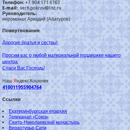
Телефон:
+7 904 171 6163
E-mail:
verh.pokrov@list.ru
Руководитель:
иеромонах Аркадий (Абатуров)
Пожертвования
Дорогие братья и сестры!
Просим вас о любой материальной поддержке нашего
центра.
Спаси Вас Господь!
Наш
Я
ндекс.Кошелек
410011955904764
Ссылки
Екатеринбургская епархия
Телеканал «Союз»
Свято-Николаевский монастырь
Верхотурье-Сити