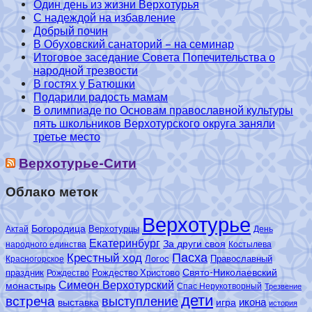
Один день из жизни Верхотурья
С надеждой на избавление
Добрый почин
В Обуховский санаторий – на семинар
Итоговое заседание Совета Попечительства о
народной трезвости
В гостях у Батюшки
Подарили радость мамам
В олимпиаде по Основам православной культуры
пять школьников Верхотурского округа заняли
третье место
Верхотурье-Сити
Облако меток
Верхотурье
Богородица
Верхотурцы
Актай
День
Екатеринбург
За други своя
народного единства
Костылева
Пасха
Крестный ход
Логос
Православный
Красногорское
Свято-Николаевский
праздник
Рождество Христово
Рождество
Симеон Верхотурский
монастырь
Спас Нерукотворный
Трезвение
дети
встреча
выступление
икона
выставка
игра
история