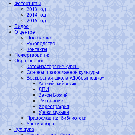
Фотоотчеты
2013 год
2014 год
2015 год
Видео
О центре
Положение
Руководство
Контакты
Пожертвования
Образование
Катехизаторские курсы
Основы православной культуры
Воскресная школа «Добрынюшка»
Английский язык
ДПИ
Закон Божий
Рисование
Хореография
Уроки музыки
Православная библиотека
Уроки добра
Культура