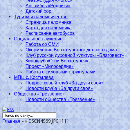
Театр-студия «Логос»
Ансамбль «Родники»
Детский хор
Туризм и паломничество
Страница паломника
Карта для паломника
Расписание автобусов
Социальное служение
Работа со СМИ
Окормление Верхотурского детского дома
Клуб русской духовной культуры «Благовест»
Киноклуб «Огни Верхотурья»
Проект «Милосердие»
Работа с силовыми структурами
МПЦ с. Костылева
Подростковый клуб «За други своя»
Новости клуба «За други своя»
Общество «Трезвение»
Новости общества «Трезвение»
Главная
»
»
DSCN4969.JPG1111