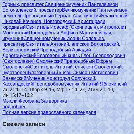
Горных, пресвитер
Священномученик Пантелеимон
Богоявленский, пресвитер
Великомученик Пантелеимон
целитель
Преподобный Герман Аляскинский
Блаженный
Николай Кочанов, Новгородский, Христа ради
юродивый
Святитель Иоасаф (Скрипицын), митрополит
Московский
Преподобная Анфиса Мантинейская,
игумения
Священномученик Иоанн Соловьев,
пресвитер
Святитель Антоний, епископ Вологодский,
Великопермский
Преподобный Аркадий
Дорогобужский
Благоверный князь Глеб Всеволодович
(Святославич) Смоленский
Преподобный Ефрем
Смоленский
Святитель Игнатий, епископ Смоленский,
чудотворец
Благоверный князь Симеон Мстиславич
Вяземский
Мученик Христодул Солунский,
Кассандрский
Преподобномученик Игнатий Яблочинсий
Ин.21:1–14, 1Кор.4:9-16, Мф.17:14–23, 2Тим.2:1-10,
Ин.15:17–16:2
Мысли Феофана Затворника
подробнее
Полная версия православного календаря
Свежие записи