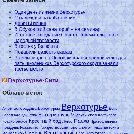
Свежие записи
Один день из жизни Верхотурья
С надеждой на избавление
Добрый почин
В Обуховский санаторий – на семинар
Итоговое заседание Совета Попечительства о
народной трезвости
В гостях у Батюшки
Подарили радость мамам
В олимпиаде по Основам православной культуры
пять школьников Верхотурского округа заняли
третье место
Верхотурье-Сити
Облако меток
Верхотурье
Богородица
Верхотурцы
Актай
День
Екатеринбург
За други своя
народного единства
Костылева
Пасха
Крестный ход
Логос
Православный
Красногорское
Свято-Николаевский
праздник
Рождество Христово
Рождество
Симеон Верхотурский
монастырь
Спас Нерукотворный
Трезвение