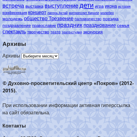
дети
встреча
выступление
икона
выставка
игра
история
концерт
конференция
лагерь Актай
митрополит Кирилл
молебен
общество Трезвение
молодежь
поездка
паломничество
праздник
празднование
поздравление
семья
православие
спектакль
творчество
экскурсия
театр
театр-студия
Архивы
Архивы
© Духовно-просветительский центр «Покров» (2012-
2015).
При использовании информации активная гиперссылка
на сайт обязательна.
Контакты