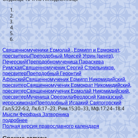
Священномученики Ермолай , Ермипп и Ермократ,
пресвитеры
Преподобный Моисей Угрин (венгр),
Печерский
Преподобномученица Параскева
Римская
Священномученик Сергий Стрельников,
пресвитер
Преподобный Геронтий
Афонский
Священномученик Ермипп Никомидийский,
пресвитер
Священномученик Ермократ Никомидийский,
пресвитер
Священномученик Ермолай Никомидийский,
пресвитер
Мученица Ореозила
Феодосий Кавказский,
иеросхимонах
Преподобный Исаакий Святогорский
Гал.5:22-6:2, Лк.6:17–23, Рим.15:30–33, Мф.17:24–18:4
Мысли Феофана Затворника
подробнее
Полная версия православного календаря