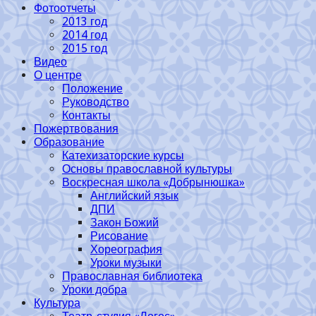
Фотоотчеты
2013 год
2014 год
2015 год
Видео
О центре
Положение
Руководство
Контакты
Пожертвования
Образование
Катехизаторские курсы
Основы православной культуры
Воскресная школа «Добрынюшка»
Английский язык
ДПИ
Закон Божий
Рисование
Хореография
Уроки музыки
Православная библиотека
Уроки добра
Культура