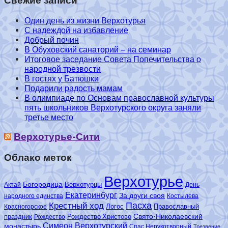
Свежие записи
Один день из жизни Верхотурья
С надеждой на избавление
Добрый почин
В Обуховский санаторий – на семинар
Итоговое заседание Совета Попечительства о
народной трезвости
В гостях у Батюшки
Подарили радость мамам
В олимпиаде по Основам православной культуры
пять школьников Верхотурского округа заняли
третье место
Верхотурье-Сити
Облако меток
Верхотурье
Богородица
Верхотурцы
Актай
День
Екатеринбург
За други своя
народного единства
Костылева
Пасха
Крестный ход
Логос
Православный
Красногорское
Свято-Николаевский
праздник
Рождество Христово
Рождество
Симеон Верхотурский
монастырь
Спас Нерукотворный
Трезвение