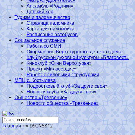
Театр-студия «Логос»
Ансамбль «Родники»
Детский хор
Туризм и паломничество
Страница паломника
Карта для паломника
Расписание автобусов
Социальное служение
Работа со СМИ
Окормление Верхотурского детского дома
Клуб русской духовной культуры «Благовест»
Киноклуб «Огни Верхотурья»
Проект «Милосердие»
Работа с силовыми структурами
МПЦ с. Костылева
Подростковый клуб «За други своя»
Новости клуба «За други своя»
Общество «Трезвение»
Новости общества «Трезвение»
Главная
»
»
DSCN5812