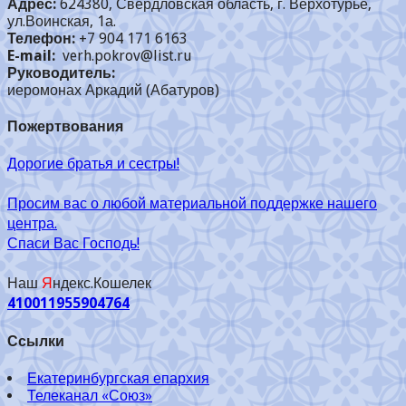
Адрес:
624380, Свердловская область, г. Верхотурье,
ул.Воинская, 1а.
Телефон:
+7 904 171 6163
E-mail:
verh.pokrov@list.ru
Руководитель:
иеромонах Аркадий (Абатуров)
Пожертвования
Дорогие братья и сестры!
Просим вас о любой материальной поддержке нашего
центра.
Спаси Вас Господь!
Наш
Я
ндекс.Кошелек
410011955904764
Ссылки
Екатеринбургская епархия
Телеканал «Союз»