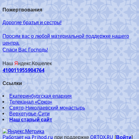
Пожертвования
Дорогие братья и сестры!
Просим вас о любой материальной поддержке нашего
центра.
Спаси Вас Господь!
Наш
Я
ндекс.Кошелек
410011955904764
Ссылки
Екатеринбургская епархия
Телеканал «Союз»
Свято-Николаевский монастырь
Верхотурье-Сити
Наш старый сайт
Работает на Prihod.ru
при поддержке
ORTOX.RU
[
Войти
]