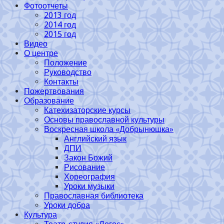
Фотоотчеты
2013 год
2014 год
2015 год
Видео
О центре
Положение
Руководство
Контакты
Пожертвования
Образование
Катехизаторские курсы
Основы православной культуры
Воскресная школа «Добрынюшка»
Английский язык
ДПИ
Закон Божий
Рисование
Хореография
Уроки музыки
Православная библиотека
Уроки добра
Культура