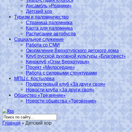
Театр-студия «Логос»
Ансамбль «Родники»
Детский хор
Туризм и паломничество
Страница паломника
Карта для паломника
Расписание автобусов
Социальное служение
Работа со СМИ
Окормление Верхотурского детского дома
Клуб русской духовной культуры «Благовест»
Киноклуб «Огни Верхотурья»
Проект «Милосердие»
Работа с силовыми структурами
МПЦ с. Костылева
Подростковый клуб «За други своя»
Новости клуба «За други своя»
Общество «Трезвение»
Новости общества «Трезвение»
Главная
»
Детский хор