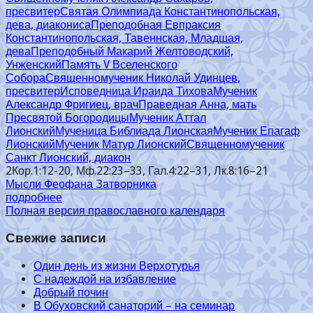
пресвитер
Святая Олимпиада Константинопольская,
дева, диакониса
Преподобная Евпраксия
Константинопольская, Тавеннская, Младшая,
дева
Преподобный Макарий Желтоводский,
Унженский
Память V Вселенского
Собора
Священномученик Николай Удинцев,
пресвитер
Исповедница Ираида Тихова
Мученик
Александр Фригиец, врач
Праведная Анна, мать
Пресвятой Богородицы
Мученик Аттал
Лионский
Мученица Библиада Лионская
Мученик Епагаф
Лионский
Мученик Матур Лионский
Священномученик
Санкт Лионский, диакон
2Кор.1:12-20, Мф.22:23–33, Гал.4:22–31, Лк.8:16–21
Мысли Феофана Затворника
подробнее
Полная версия православного календаря
Свежие записи
Один день из жизни Верхотурья
С надеждой на избавление
Добрый почин
В Обуховский санаторий – на семинар