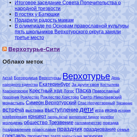
Итоговое заседание Совета Попечительства о
народной трезвости
В гостях у Батюшки
Подарили радость мамам
В олимпиаде по Основам православной культуры
пять школьников Верхотурского округа заняли
третье место
Верхотурье-Сити
Облако меток
Верхотурье
Богородица
Верхотурцы
Актай
День
Екатеринбург
За други своя
народного единства
Костылева
Пасха
Крестный ход
Логос
Православный
Красногорское
Свято-Николаевский
праздник
Рождество Христово
Рождество
Симеон Верхотурский
монастырь
Спас Нерукотворный
Трезвение
дети
встреча
выступление
икона
выставка
игра
история
концерт
конференция
лагерь Актай
митрополит Кирилл
молебен
общество Трезвение
молодежь
поездка
паломничество
праздник
празднование
поздравление
семья
православие
спектакль
творчество
экскурсия
театр
театр-студия