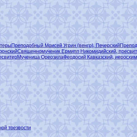
итеры
Преподобный Моисей Угрин (венгр), Печерский
Препод
фонский
Священномученик Ермипп Никомидийский, пресви
есвитер
Мученица Ореозила
Феодосий Кавказский, иеросхи
ной трезвости