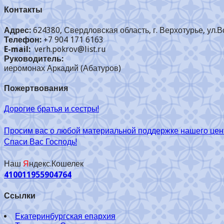
Контакты
Адрес:
624380, Свердловская область, г. Верхотурье, ул.В
Телефон:
+7 904 171 6163
E-mail:
verh.pokrov@list.ru
Руководитель:
иеромонах Аркадий (Абатуров)
Пожертвования
Дорогие братья и сестры!
Просим вас о любой материальной поддержке нашего цен
Спаси Вас Господь!
Наш
Я
ндекс.Кошелек
410011955904764
Ссылки
Екатеринбургская епархия