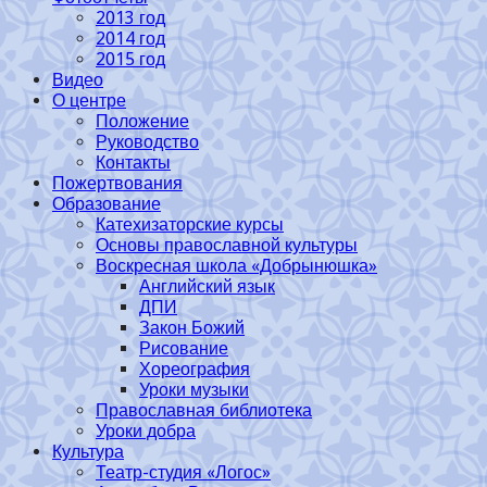
2013 год
2014 год
2015 год
Видео
О центре
Положение
Руководство
Контакты
Пожертвования
Образование
Катехизаторские курсы
Основы православной культуры
Воскресная школа «Добрынюшка»
Английский язык
ДПИ
Закон Божий
Рисование
Хореография
Уроки музыки
Православная библиотека
Уроки добра
Культура
Театр-студия «Логос»