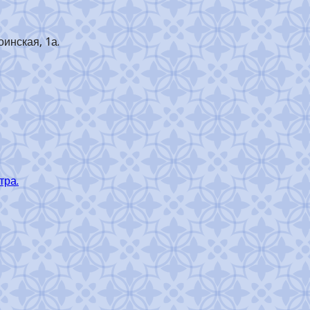
оинская, 1а.
тра.