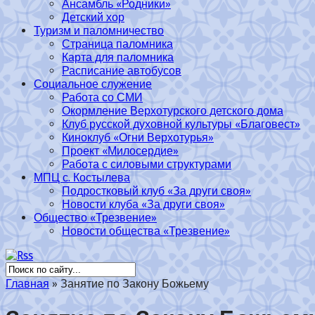
Ансамбль «Родники»
Детский хор
Туризм и паломничество
Страница паломника
Карта для паломника
Расписание автобусов
Социальное служение
Работа со СМИ
Окормление Верхотурского детского дома
Клуб русской духовной культуры «Благовест»
Киноклуб «Огни Верхотурья»
Проект «Милосердие»
Работа с силовыми структурами
МПЦ с. Костылева
Подростковый клуб «За други своя»
Новости клуба «За други своя»
Общество «Трезвение»
Новости общества «Трезвение»
Главная
»
Занятие по Закону Божьему