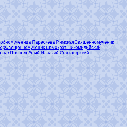
обномученица Параскева Римская
Священномученик
тер
Священномученик Ермократ Никомидийский,
монах
Преподобный Исаакий Святогорский