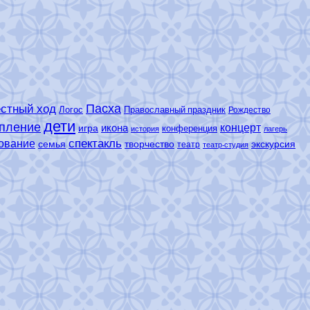
Пасха
стный ход
Логос
Православный праздник
Рождество
дети
пление
концерт
икона
игра
конференция
история
лагерь
спектакль
ование
семья
творчество
экскурсия
театр
театр-студия