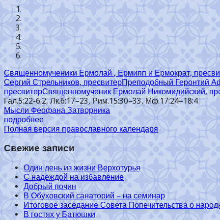
Священномученики Ермолай , Ермипп и Ермократ, пресв
Сергий Стрельников, пресвитер
Преподобный Геронтий А
пресвитер
Священномученик Ермолай Никомидийский, пр
Гал.5:22-6:2, Лк.6:17–23, Рим.15:30–33, Мф.17:24–18:4
Мысли Феофана Затворника
подробнее
Полная версия православного календаря
Свежие записи
Один день из жизни Верхотурья
С надеждой на избавление
Добрый почин
В Обуховский санаторий – на семинар
Итоговое заседание Совета Попечительства о народ
В гостях у Батюшки