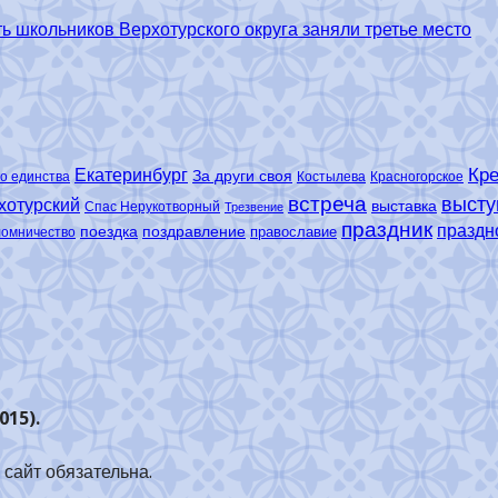
 школьников Верхотурского округа заняли третье место
Кре
Екатеринбург
За други своя
о единства
Костылева
Красногорское
встреча
высту
хотурский
выставка
Спас Нерукотворный
Трезвение
праздник
праздн
поездка
поздравление
православие
ломничество
015).
сайт обязательна.