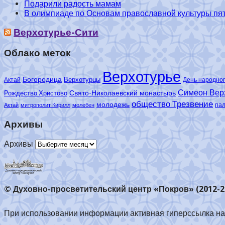
Подарили радость мамам
В олимпиаде по Основам православной культуры пять
Верхотурье-Сити
Облако меток
Верхотурье
Богородица
Верхотурцы
Актай
День народног
Симеон Вер
Свято-Николаевский монастырь
Рождество Христово
общество Трезвение
молодежь
па
Актай
митрополит Кирилл
молебен
Архивы
Архивы
© Духовно-просветительский центр «Покров» (2012-2
При использовании информации активная гиперссылка на 