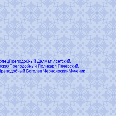
ерпец
Преподобный Далмат Исетский,
рская
Преподобный Поликарп Печерский,
Преподобный Боголеп Черноярский
Мученик