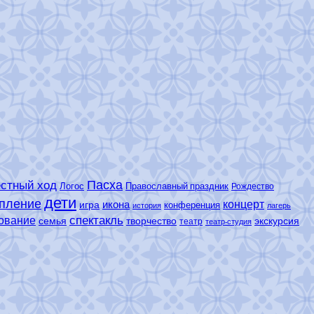
Пасха
стный ход
Логос
Православный праздник
Рождество
дети
пление
концерт
икона
игра
конференция
история
лагерь
спектакль
ование
семья
творчество
экскурсия
театр
театр-студия