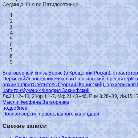
Седмица 10-я по Пятидесятнице
Благоверный князь Борис (в Крещении Роман), страстоте
Пермский
Исповедник Николай Понгильский, пресвитер
Ис
архимандрит
Святитель Георгий (Конисский), архиепископ
Капитон
Мученик Феофил Закинфский
Лк.21:12–19, 2Кор.1:1-7, Мф.21:43–46, Рим.8:28–39, Ин.15:17
Мысли Феофана Затворника
подробнее
Полная версия православного календаря
Свежие записи