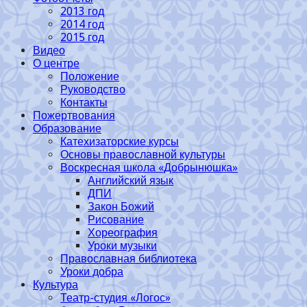
2013 год
2014 год
2015 год
Видео
О центре
Положение
Руководство
Контакты
Пожертвования
Образование
Катехизаторские курсы
Основы православной культуры
Воскресная школа «Добрынюшка»
Английский язык
ДПИ
Закон Божий
Рисование
Хореография
Уроки музыки
Православная библиотека
Уроки добра
Культура
Театр-студия «Логос»