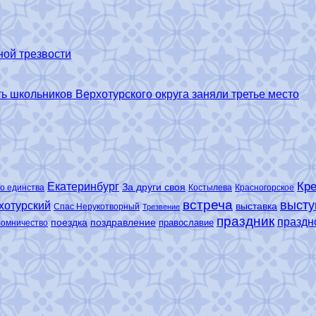
ной трезвости
 школьников Верхотурского округа заняли третье место
Кре
Екатеринбург
За други своя
о единства
Костылева
Красногорское
встреча
высту
хотурский
выставка
Спас Нерукотворный
Трезвение
праздник
праздн
поездка
поздравление
православие
ломничество