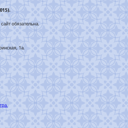
015).
сайт обязательна.
оинская, 1а.
тра.