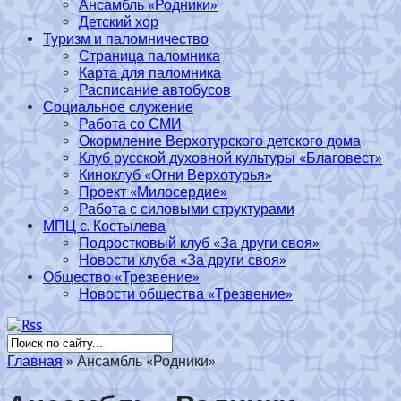
Ансамбль «Родники»
Детский хор
Туризм и паломничество
Страница паломника
Карта для паломника
Расписание автобусов
Социальное служение
Работа со СМИ
Окормление Верхотурского детского дома
Клуб русской духовной культуры «Благовест»
Киноклуб «Огни Верхотурья»
Проект «Милосердие»
Работа с силовыми структурами
МПЦ с. Костылева
Подростковый клуб «За други своя»
Новости клуба «За други своя»
Общество «Трезвение»
Новости общества «Трезвение»
Главная
»
Ансамбль «Родники»