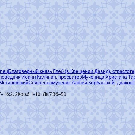
рпец
Благоверный князь Глеб (в Крещении Давид), страстот
поведник Иоанн Калинин, пресвитер
Мученица Христина Ти
 Могилевский
Священномученик Алфей Корбанский, диакон
–16:2, 2Кор.6:1-10, Лк.7:36–50