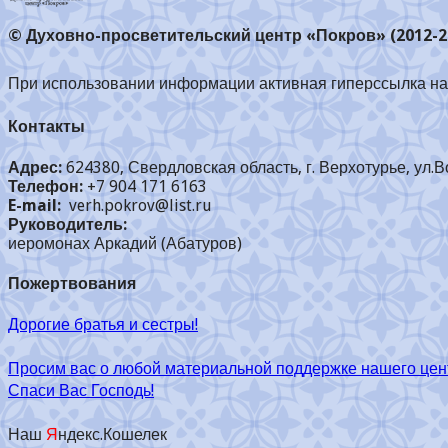
© Духовно-просветительский центр «Покров» (2012-2
При использовании информации активная гиперссылка на 
Контакты
Адрес:
624380, Свердловская область, г. Верхотурье, ул.В
Телефон:
+7 904 171 6163
E-mail:
verh.pokrov@list.ru
Руководитель:
иеромонах Аркадий (Абатуров)
Пожертвования
Дорогие братья и сестры!
Просим вас о любой материальной поддержке нашего цен
Спаси Вас Господь!
Наш
Я
ндекс.Кошелек