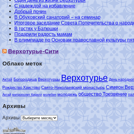
Один день из жизни Верхотурья
С надеждой на избавление
Добрый почин
В Обуховский санаторий – на семинар
Итоговое заседание Совета Попечительства о народ
В гостях у Батюшки
Подарили радость мамам
В олимпиаде по Основам православной культуры пять
Верхотурье-Сити
Облако меток
Верхотурье
Богородица
Верхотурцы
Актай
День народног
Симеон Вер
Свято-Николаевский монастырь
Рождество Христово
общество Трезвение
молодежь
па
Актай
митрополит Кирилл
молебен
Архивы
Архивы