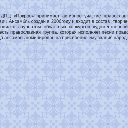
 ДПЦ «Покров» принимает активное участие православ
ч. Ансамбль создан в 2006году и входит в состав творче
новился лауреатом областных конкурсов художественной
 есть православная группа, которая исполняет песни пр
да ансамбль номинирован на присвоение ему звания народн