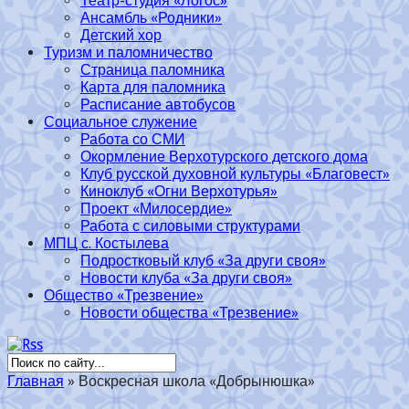
Театр-студия «Логос»
Ансамбль «Родники»
Детский хор
Туризм и паломничество
Страница паломника
Карта для паломника
Расписание автобусов
Социальное служение
Работа со СМИ
Окормление Верхотурского детского дома
Клуб русской духовной культуры «Благовест»
Киноклуб «Огни Верхотурья»
Проект «Милосердие»
Работа с силовыми структурами
МПЦ с. Костылева
Подростковый клуб «За други своя»
Новости клуба «За други своя»
Общество «Трезвение»
Новости общества «Трезвение»
Главная
»
Воскресная школа «Добрынюшка»