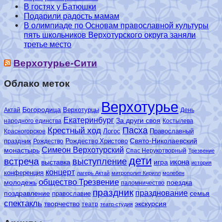
В гостях у Батюшки
Подарили радость мамам
В олимпиаде по Основам православной культуры
пять школьников Верхотурского округа заняли
третье место
Верхотурье-Сити
Облако меток
Верхотурье
Богородица
Верхотурцы
Актай
День
Екатеринбург
За други своя
народного единства
Костылева
Пасха
Крестный ход
Логос
Православный
Красногорское
Свято-Николаевский
праздник
Рождество Христово
Рождество
Симеон Верхотурский
монастырь
Спас Нерукотворный
Трезвение
дети
встреча
выступление
икона
выставка
игра
история
концерт
конференция
лагерь Актай
митрополит Кирилл
молебен
общество Трезвение
молодежь
поездка
паломничество
праздник
празднование
поздравление
семья
православие
спектакль
творчество
экскурсия
театр
театр-студия