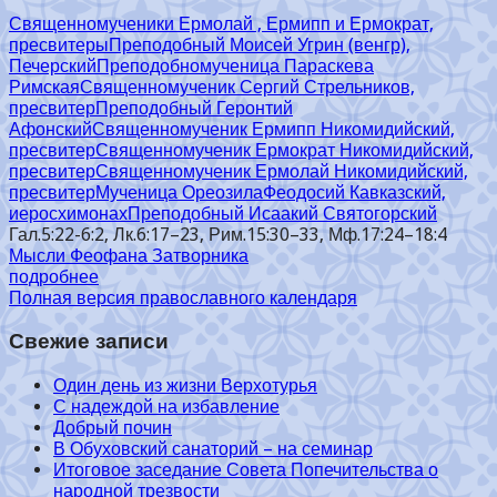
Священномученики Ермолай , Ермипп и Ермократ,
пресвитеры
Преподобный Моисей Угрин (венгр),
Печерский
Преподобномученица Параскева
Римская
Священномученик Сергий Стрельников,
пресвитер
Преподобный Геронтий
Афонский
Священномученик Ермипп Никомидийский,
пресвитер
Священномученик Ермократ Никомидийский,
пресвитер
Священномученик Ермолай Никомидийский,
пресвитер
Мученица Ореозила
Феодосий Кавказский,
иеросхимонах
Преподобный Исаакий Святогорский
Гал.5:22-6:2, Лк.6:17–23, Рим.15:30–33, Мф.17:24–18:4
Мысли Феофана Затворника
подробнее
Полная версия православного календаря
Свежие записи
Один день из жизни Верхотурья
С надеждой на избавление
Добрый почин
В Обуховский санаторий – на семинар
Итоговое заседание Совета Попечительства о
народной трезвости