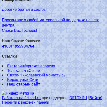
Дорогие братья и сестры!
Просим вас о любой материальной поддержке нашего
центра.
Спаси Вас Господь!
Наш
Я
ндекс.Кошелек
410011955904764
Ссылки
Екатеринбургская епархия
Телеканал «Союз»
Свято-Николаевский монастырь
Верхотурье-Сити
Наш старый сайт
Работает на Prihod.ru
при поддержке
ORTOX.RU
[
Войти
]
Перейти к верхней панели