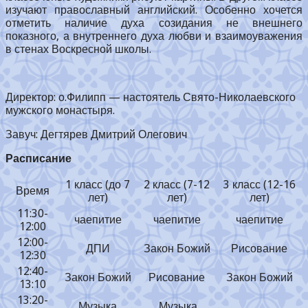
изучают православный английский. Особенно хочется
отметить наличие духа созидания не внешнего
показного, а внутреннего духа любви и взаимоуважения
в стенах Воскресной школы.
Директор: о.Филипп — настоятель Свято-Николаевского
мужского монастыря.
Завуч: Дегтярев Дмитрий Олегович
Расписание
1 класс (до 7
2 класс (7-12
3 класс (12-16
Время
лет)
лет)
лет)
11:30-
чаепитие
чаепитие
чаепитие
12:00
12:00-
ДПИ
Закон Божий
Рисование
12:30
12:40-
Закон Божий
Рисование
Закон Божий
13:10
13:20-
Музыка
Музыка