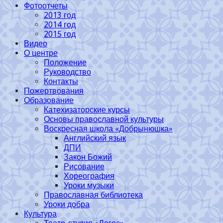
Фотоотчеты
2013 год
2014 год
2015 год
Видео
О центре
Положение
Руководство
Контакты
Пожертвования
Образование
Катехизаторские курсы
Основы православной культуры
Воскресная школа «Добрынюшка»
Английский язык
ДПИ
Закон Божий
Рисование
Хореография
Уроки музыки
Православная библиотека
Уроки добра
Культура